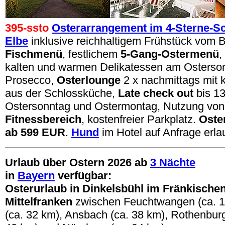
395
-ssto
Osterarrangement im 4-Sterne-Sc
Elbe
inklusive reichhaltigem Frühstück vom B
Fischmenü
, festlichem
5-Gang-Ostermenü
,
kalten und warmen Delikatessen am Osterso
Prosecco,
Osterlounge
2 x nachmittags mit 
aus der Schlossküche
,
Late check out
bis 1
Ostersonntag und Ostermontag,
Nutzung vo
Fitnessbereich
, kostenfreier Parkplatz.
Oste
ab 599 EUR
.
Hund
im Hotel auf Anfrage erla
Urlaub über Ostern 2026 ab
3 Nächte
in
Bayern
verfügbar:
Osterurlaub
in Dinkelsbühl im Fränkische
Mittelfranken
zwischen Feuchtwangen (ca. 1
(ca. 32 km), Ansbach (ca. 38 km), Rothenbur