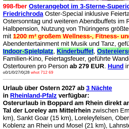
998-fber
Osterangebot im 3-Sterne-Superio
Friedrichroda
Oster-Special inklusive Feiert
Ostersonntag und weiteren Abendbuffets im
Halbpension, Nutzung von Thüringens größte
mit
1200 m² großem Wellness-, Fitness- u
Abendentertainment mit Musik und Tanz, gef
Indoor-Spielplatz
,
Kinderbuffet
,
Ostereier
Familien-Kino, Feiertagsfeuer, geführte Wand
Ostertouren pro Person
ab 279
EUR
.
Hund
i
o0/1/0/27/0(28
whot 712 69
Urlaub über Ostern 2027 ab
3 Nächte
in
Rheinland-Pfalz
verfügbar:
Osterurlaub in Boppard am Rhein direkt a
Tal der Loreley am Mittelrhein
zwischen Em
km), Sankt Goar (15 km), Loreleyfelsen, Obe
Koblenz an Rhein und Mosel (21 km), Lahnst