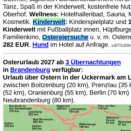
Tanz, Spaß in der Kinderwelt, kostenfreie Nu
Oberhof.
Wellness:
Hotelhallenbad, Sauna, 
Kosmetik.
Kinderwelt
:
Kinderspielplatz und
Kinderwelt
mit Fußballplatz innen, Hüpfburge
Familienkino,
Ostereiersuche
u. v. m. Oster
282 EUR
.
Hund
im Hotel auf Anfrage.
o3/7/12/0/
Osterurlaub
2027
ab
3 Übernachtungen
in
Brandenburg
verfügbar:
Urlaub über Ostern in der Uckermark am 
zwischen Boitzenburg (20 km), Prenzlau (35
(52 km), Oranienburg (55 km), Berlin (70 km)
Neubrandenburg (80 km).