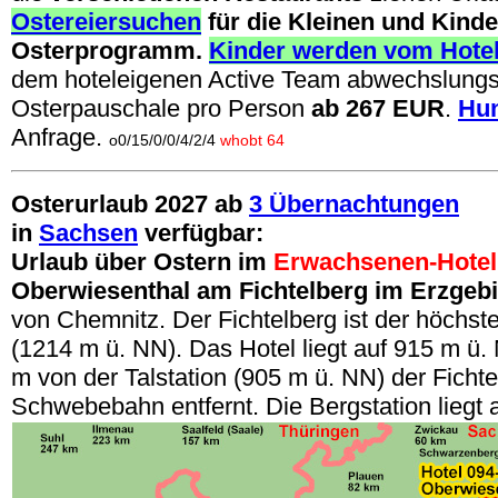
Ostereiersuchen
für die Kleinen und Kind
Osterprogramm.
Kinder werden vom Hote
dem hoteleigenen Active Team abwechslungsr
Osterpauschale pro Person
ab 267 EUR
.
Hu
Anfrage.
o0/15/0/0/4/2/4
whobt 64
Osterurlaub 2027 ab
3 Übernachtungen
in
Sachsen
verfügbar:
Urlaub über Ostern im
Erwachsenen-Hotel
Oberwiesenthal am Fichtelberg im Erzgeb
von Chemnitz. Der Fichtelberg ist der höchst
(1214 m ü. NN). Das Hotel liegt auf 915 m ü. 
m von der Talstation (905 m ü. NN) der Fichte
Schwebebahn entfernt. Die Bergstation liegt 