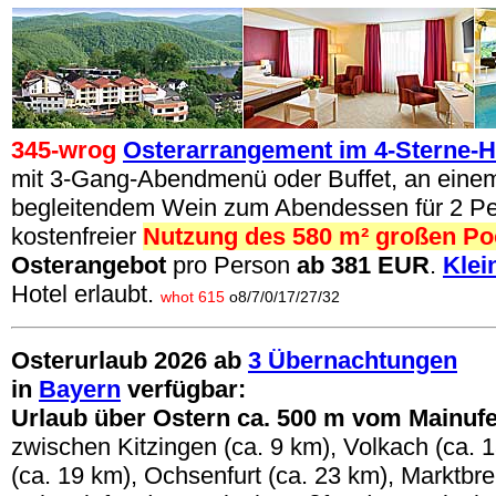
345-wrog
Osterarrangement im 4-Sterne-H
mit 3-Gang-Abendmenü oder Buffet, an eine
begleitendem Wein zum Abendessen für 2 P
kostenfreier
Nutzung des 580 m² großen Po
Osterangebot
pro Person
ab 381 EUR
.
Klei
Hotel erlaubt.
whot 615
o8/7/0/17/27/32
Osterurlaub 2026 ab
3 Übernachtungen
in
Bayern
verfügbar
:
Urlaub über Ostern ca. 500 m vom Mainufe
zwischen
Kitzingen (ca. 9 km), Volkach (ca.
(ca. 19 km), Ochsenfurt (ca. 23 km), Marktbrei