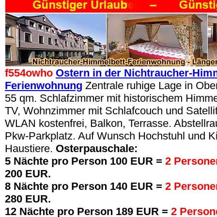
f554
owho
Ostern in der Nichtraucher-Himm
Ferienwohnung
Zentrale ruhige Lage in Ob
55 qm. Schlafzimmer mit historischem Himmel
TV, Wohnzimmer mit Schlafcouch und Satelli
WLAN kostenfrei, Balkon, Terrasse. Abstellra
Pkw-Parkplatz. Auf Wunsch Hochstuhl und Ki
Haustiere.
Osterpauschale:
5 Nächte pro Person 100 EUR =
2 Person
200 EUR.
8 Nächte pro Person 140 EUR =
2 Person
280 EUR.
12 Nächte pro Person 189 EUR =
2 Perso