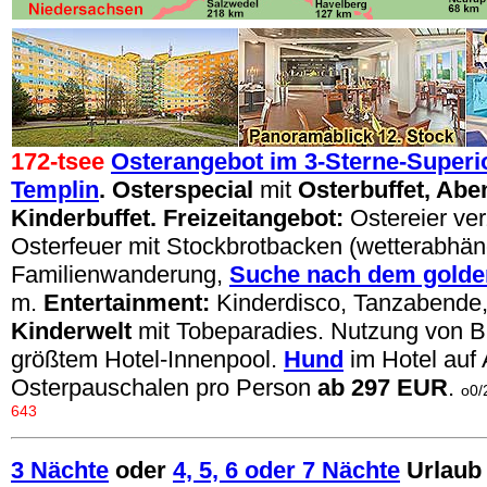
172-tsee
Osterangebot im 3-Sterne-Superio
Templin
. Osterspecial
mit
Osterbuffet, Abe
Kinderbuffet. Freizeitangebot:
Ostereier ver
Osterfeuer mit Stockbrotbacken (wetterabhän
Familienwanderung,
Suche nach dem golde
m.
Entertainment:
Kinderdisco, Tanzabende,
Kinderwelt
mit Tobeparadies. Nutzung von 
größtem Hotel-Innenpool.
Hund
im Hotel
auf 
Osterpauschalen pro Person
ab 297 EUR
.
o0/
643
3 Nächte
oder
4, 5, 6 oder 7 Nächte
Urlaub 