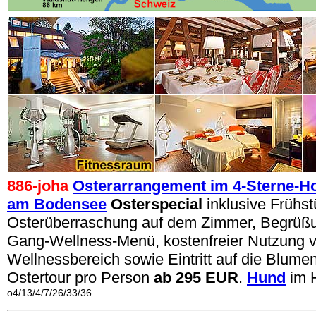
886-joha
Osterarrangement im 4-Sterne-Ho
am Bodensee
Osterspecial
inklusive Frühst
Osterüberraschung auf dem Zimmer, Begrüßun
Gang-Wellness-Menü, kostenfreier Nutzung 
Wellnessbereich sowie Eintritt auf die Blume
Ostertour pro Person
ab 295 EUR
.
Hund
im H
o4/13/4/7/26/33/36