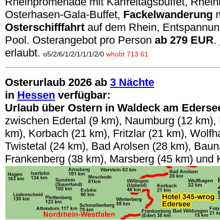
Rheinpromenade mit Karfreitagsbuffet, Rhein
Osterhasen-Gala-Buffet,
Fackelwanderung
m
Osterschifffahrt
auf dem Rhein, Entspannun
Pool. Osterangebot pro Person
ab 279 EUR
.
erlaubt.
o5/2/6/1/2/1/1/1/2/0
whobt 713 61
Osterurlaub 2026 ab
3 Nächte
in
Hessen
verfügbar:
Urlaub über Ostern in Waldeck am Ederse
zwischen Edertal (9 km), Naumburg (12 km),
km), Korbach (21 km), Fritzlar (21 km), Wolf
Twistetal (24 km), Bad Arolsen (28 km), Baun
Frankenberg (38 km), Marsberg (45 km) und 