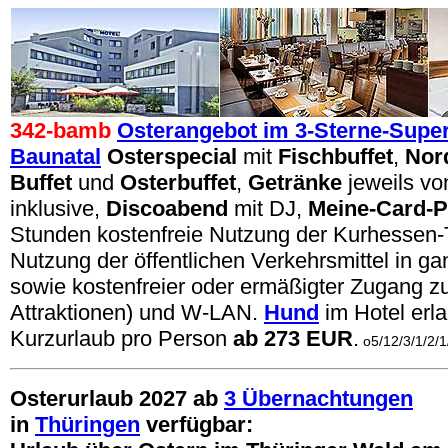
342-bamb
Osterangebot im 3-Sterne-Superi
Baunatal
Osterspecial
mit
Fischbuffet
,
Nor
Buffet
und
Osterbuffet
,
Getränke
jeweils vo
inklusive,
Discoabend
mit DJ,
Meine-Card-P
Stunden kostenfreie Nutzung der Kurhessen
Nutzung der öffentlichen Verkehrsmittel in 
sowie kostenfreier oder ermäßigter Zugang z
Attraktionen) und W-LAN.
Hund
im Hotel erla
Kurzurlaub pro Person
ab 273 EUR
.
o5/12/3/1/2/
Osterurlaub 2027 ab
3 Übernachtungen
in
Thüringen
verfügbar: