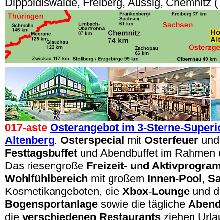
Dippoldiswalde, Freiberg, Aussig, Chemnitz 
017-aste
Osterangebot im 3-Sterne-Superio
Altenberg
.
Osterspecial
mit
Osterfeuer
und
Festtagsbuffet
und Abendbuffet im Rahmen 
Das riesengroße
Freizeit- und Aktivprogr
Wohlfühlbereich
mit großem
Innen-Pool
,
S
Kosmetikangeboten, die
Xbox-Lounge
und d
Bogensportanlage
sowie die tägliche
Abend
die
verschiedenen Restaurants
ziehen Urlau