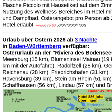
Flasche Piccolo mit Hausetikett auf dem Zimm
Nutzung des Wellness-Bereiches im Hotel mi
und Dampfbad.
Osterangebot pro Person
ab
Hotel erlaubt.
whobt 75 63
o3/0/7/8/0/0/4/03G
Urlaub über Ostern 2026 ab
3 Nächte
in
Baden-Württemberg
verfügbar:
Osterurlaub an der "Riviera des Bodensee
Meersburg (15 km), Blumeninsel Mainau (19 
km mit der
Autofähre
), Radolfzell (28 km), G
Reichenau (28 km), Friedrichshafen (31 km),
Ravensburg (39 km), Stein am Rhein (51 km),
Schaffhausen (56 km), Lindau (57 km) und B