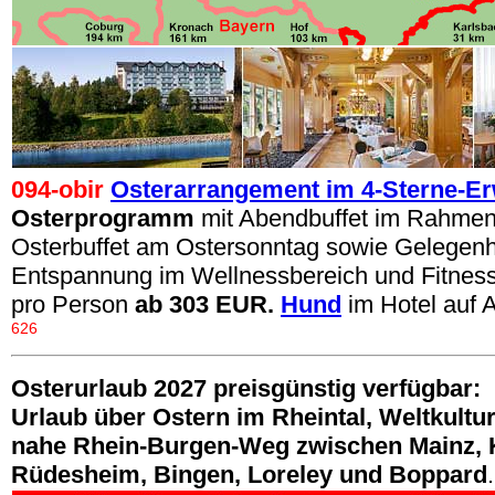
094-obir
Osterarrangement im 4-Sterne-E
Osterprogramm
mit Abendbuffet im Rahmen
Osterbuffet am Ostersonntag sowie Gelegenh
Entspannung im Wellnessbereich und Fitness
pro Person
ab 303 EUR.
Hund
im Hotel
auf 
626
Oster
urlaub
2027 preisgünstig
verfügbar:
Urlaub über Ostern im
Rheintal, Weltkultur
nahe Rhein-Burgen-Weg zwischen Mainz, 
Rüdesheim, Bingen, Loreley und Boppard
.