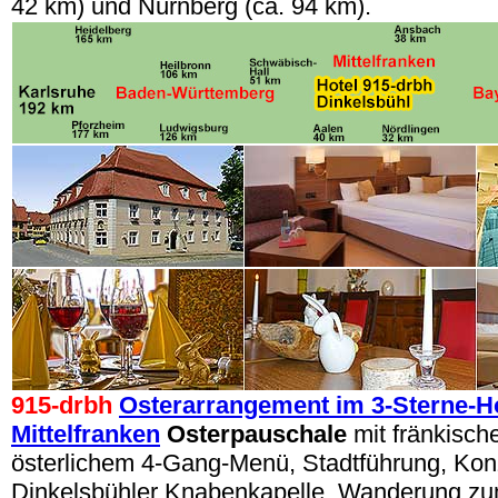
42 km
) und Nürnberg
(ca. 94 km)
.
915-drbh
Osterarrangement im 3-Sterne-Ho
Mittelfranken
Osterpauschale
mit fränkisc
österlichem 4-Gang-Menü, Stadtführung, Kon
Dinkelsbühler Knabenkapelle, Wanderung zu