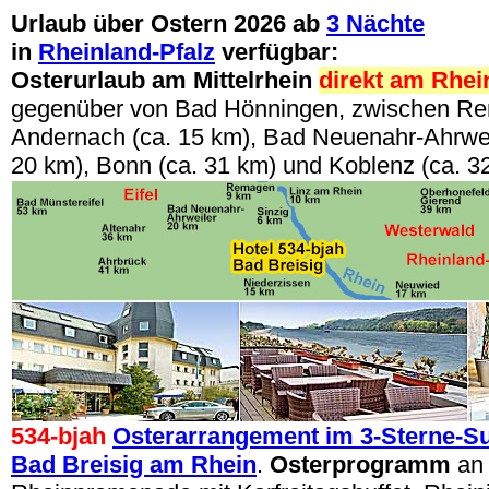
Urlaub über Ostern 2026 ab
3 Nächte
in
Rheinland-Pfalz
verfügbar:
Osterurlaub am Mittelrhein
direkt am Rhei
gegenüber von Bad Hönningen, zwischen Re
Andernach (ca. 15 km), Bad Neuenahr-Ahrweil
20 km), Bonn (ca. 31 km) und Koblenz (ca. 3
534-bjah
Osterarrangement im 3-Sterne-Su
Bad Breisig am Rhein
.
Osterprogramm
an 