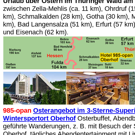
Urlaub über Ostern im Thüringer Wald am
zwischen Zella-Mehlis (ca. 11 km), Ohrdruf (1
km), Schmalkalden (28 km), Gotha (30 km), M
km), Bad Langensalza (51 km), Erfurt (57 km
und Eisenach (62 km).
985
-opan
Osterangebot im 3-Sterne-Superi
Wintersportort Oberhof
Osterbuffet, Abendbu
geführte Wanderungen, z. B. mit Besuch der S
Oberhof, tägliches Abendentertainment mit L