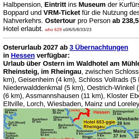
Halbpension,
Eintritt
ins
Museum
der Kurfür
Boppard und
VRM-Ticket
für die Nutzung des
Nahverkehrs.
Ostertour
pro Person
ab 238,
Hotel erlaubt.
who 629
o0/6/5/8/33/23
Osterurlaub 2027 ab
3 Übernachtungen
in
Hessen
verfügbar:
Urlaub über Ostern im Waldhotel am Müh
Rheinsteig, im Rheingau
, zwischen Schloss
km), Geisenheim (4 km), Schloss Vollrads (5 
Niederwalddenkmal (5 km), Oestrich-Winkel 
(6 km), Assmannshausen (11 km), Kloster Eb
Eltville, Lorch, Wiesbaden, Mainz und Loreley