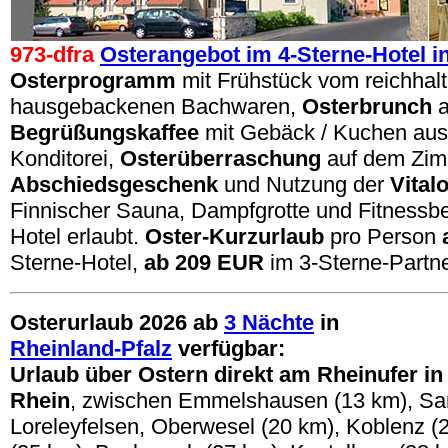
973-dfra
Osterangebot im 4-Sterne-Hotel i
Osterprogramm
mit Frühstück vom reichhalt
hausgebackenen Bachwaren,
Osterbrunch
a
Begrüßungskaffee
mit Gebäck / Kuchen aus
Konditorei,
Osterüberraschung
auf dem Zim
Abschiedsgeschenk
und Nutzung der
Vital
Finnischer Sauna, Dampfgrotte und Fitnessb
Hotel erlaubt.
Oster-Kurzurlaub
pro Person
Sterne-Hotel,
ab 209 EUR
im 3-Sterne-Partne
Osterurlaub 2026 ab
3 Nächte
in
Rheinland-Pfalz
verfügbar:
Urlaub über Ostern direkt am Rheinufer i
Rhein
,
zwischen Emmelshausen (13 km), San
Loreleyfelsen, Oberwesel (20 km), Koblenz (