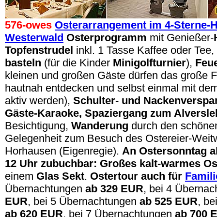
576-owes
Osterarrangement im 4-Sterne-H
Westerwald
Osterprogramm
mit Genießer-
Topfenstrudel
inkl. 1 Tasse Kaffee oder Tee
,
basteln
(für die Kinder
Minigolfturnier
),
Feu
kleinen und großen Gäste dürfen das große 
hautnah entdecken und selbst einmal mit d
aktiv werden),
Schulter- und Nackenverspa
Gäste-Karaoke,
Spaziergang zum Alversle
Besichtigung,
Wanderung
durch den schöne
Gelegenheit zum Besuch des Ostereier-Weit
Horhausen (Eigenregie).
An Ostersonntag a
12 Uhr zubuchbar: Großes kalt-warmes Os
einem
Glas Sekt
.
Ostertour auch für
Famili
Übernachtungen
ab 329 EUR
,
bei 4 Überna
EUR
,
bei 5 Übernachtungen
ab 525 EUR
,
be
ab 620 EUR
,
bei 7 Übernachtungen
ab 700 