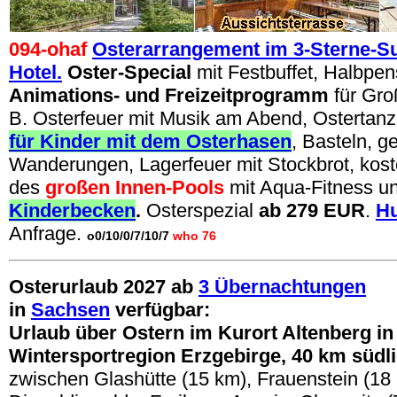
094-ohaf
Osterarrangement im 3-Sterne-Su
Hotel.
Oster-Special
mit Festbuffet, Halbpens
Animations- und Freizeitprogramm
für Gro
B. Osterfeuer mit Musik am Abend,
Ostertan
für Kinder mit dem Osterhasen
, Basteln, g
Wanderungen, Lagerfeuer mit Stockbrot, kost
des
großen Innen-Pools
mit Aqua-Fitness un
Kinderbecken
.
Osterspezial
ab 279 EUR
.
H
Anfrage.
o0/10/0/7/10/7
who 76
Osterurlaub 2027 ab
3 Übernachtungen
in
Sachsen
verfügbar:
Urlaub über Ostern im Kurort Altenberg i
Wintersportregion Erzgebirge, 40 km südl
zwischen Glashütte (15 km), Frauenstein (18