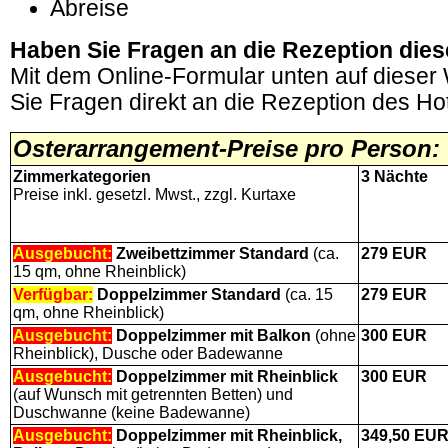
Abreise
Haben Sie Fragen an die Rezeption dies
Mit dem Online-Formular unten auf dieser
Sie Fragen direkt an die Rezeption des Hot
O
sterarrangement-Preise
pro Person:
Zimmerkategorien
3 Nächte
Preise inkl. gesetzl. Mwst., zzgl. Kurtaxe
Ausgebucht:
Zweibettzimmer Standard
(ca.
279
EUR
15 qm, ohne Rheinblick)
Verfügbar:
Doppelzimmer
Standard
(ca. 15
279
EUR
qm, ohne Rheinblick)
Ausgebucht:
Doppelzimmer mit Balkon
(ohne
300
EUR
Rheinblick), Dusche oder Badewanne
Ausgebucht:
Doppelzimmer
mit Rheinblick
300
EUR
(auf Wunsch mit getrennten Betten) und
Duschwanne (keine Badewanne)
Ausgebucht:
Doppelzimmer mit Rheinblick,
349,50
EU