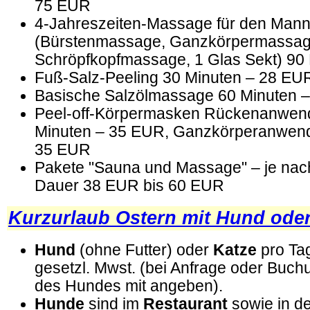
75 EUR
4-Jahreszeiten-Massage für den Man
(Bürstenmassage, Ganzkörpermassage
Schröpfkopfmassage, 1 Glas Sekt) 90
Fuß-Salz-Peeling 30 Minuten – 28 EU
Basische Salzölmassage 60 Minuten 
Peel-off-Körpermasken Rückenanwen
Minuten – 35 EUR, Ganzkörperanwend
35 EUR
Pakete "Sauna und Massage" – je nac
Dauer 38 EUR bis 60 EUR
Kurzurlaub Ostern mit Hund oder
Hund
(ohne Futter) oder
Katze
pro Ta
gesetzl. Mwst. (bei Anfrage oder Buch
des Hundes mit angeben).
Hunde
sind im
Restaurant
sowie in d