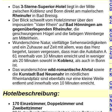
O
Das
3-Sterne-Superior-Hotel
liegt in der Mitte
D
zwischen Koblenz und Bonn direkt am malerischen
Rheinufer
in Bad Breisig.
K
Der Blick schweift vom Hotelzimmer über den
2
imposanten "Vater Rhein“ auf
Bad Hönningen am
gegenüberliegenden Rheinufer
, die
K
geschwungenen Hügel und die farbigen Weinberge
O
am Mittelrhein.
Ü
Wunderschöne Natur, vielfältige Sehenswürdigkeiten
und ein Zuhause auf Zeit mit allem, was das Herz
O
begehrt, lassen vergessen, dass man die Autobahn A
2
61 innerhalb von 10 Minuten erreicht und in weniger
Ü
als 20 Minuten sowohl in
Koblenz
, als auch in Bonn
ist.
Das wunderschöne
wild-romantische Ahrtal
sowie
F
die
Kurstadt Bad Neuenahr
im nördlichen
K
Rheinlandpfalz sind ebenfalls nur eine kleine Weile
O
entfernt und innerhalb von 10 Minuten erreicht.
H
Hotelbeschreibung:
U
N
170 Einzelzimmer, Doppelzimmer und
N
Zweibettzimmer
M