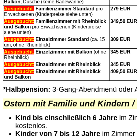
Balkon
, Dusche (keine Badewanne)
Ausgebucht:
Familienzimmer
Standard
pro
279
EUR
Erwachsenen (Kinderpreise siehe unten)
Ausgebucht:
Familienzimmer
mit Rheinblick
349,50
EU
und Balkon
pro Erwachsenen (Kinderpreise
siehe unten)
Ausgebucht:
Einzelzimmer Standard
(ca. 15
309
EUR
qm, ohne Rheinblick)
Ausgebucht:
Einzelzimmer mit Balkon
(ohne
345
EUR
Rheinblick)
Ausgebucht:
Einzelzimmer mit Rheinblick
345
EUR
Ausgebucht:
Einzelzimmer mit Rheinblick
409,50
EU
und Balkon
*Halbpension:
3-Gang-Abendmenü oder A
Ostern mit Familie
und Kindern / 
Kind bis einschließlich 6 Jahre
im Zi
kostenlos.
Kinder von 7 bis 12 Jahre
im Zimmer 