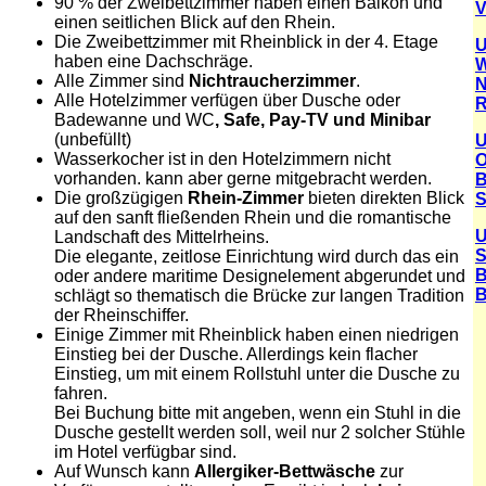
90 % der Zweibettzimmer haben einen Balkon und
V
einen seitlichen Blick auf den Rhein.
Die Zweibettzimmer mit Rheinblick in der 4. Etage
U
haben eine Dachschräge.
W
Alle Zimmer sind
Nichtraucherzimmer
.
N
Alle Hotelzimmer verfügen über Dusche oder
R
Badewanne und WC
, Safe, Pay-TV und Minibar
(unbefüllt)
U
Wasserkocher ist in den Hotelzimmern nicht
O
vorhanden. kann aber gerne mitgebracht werden.
B
Die großzügigen
Rhein-Zimmer
bieten direkten Blick
S
auf den sanft fließenden Rhein und die romantische
U
Landschaft des Mittelrheins.
S
Die elegante, zeitlose Einrichtung wird durch das ein
B
oder andere maritime Designelement abgerundet und
B
schlägt so thematisch die Brücke zur langen Tradition
der Rheinschiffer.
Einige Zimmer mit Rheinblick haben einen niedrigen
Einstieg bei der Dusche. Allerdings kein flacher
Einstieg, um mit einem Rollstuhl unter die Dusche zu
fahren.
Bei Buchung bitte mit angeben, wenn ein Stuhl in die
Dusche gestellt werden soll, weil nur 2 solcher Stühle
im Hotel verfügbar sind.
Auf Wunsch kann
Allergiker-Bettwäsche
zur