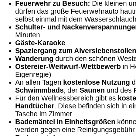
Feuerwehr zu Besuch:
Die kleinen u
dürfen das große Feuerwehrauto haut
selbst einmal mit dem Wasserschlauch
Schulter- und Nackenverspannunge
Minuten
Gäste-Karaoke
Spaziergang zum Alverslebenstolle
Wanderung
durch den schönen West
Ostereier-Weitwurf-Wettbewerb
in H
Eigenregie)
An allen Tagen
kostenlose Nutzung
d
Schwimmbads
, der
Saunen
und des
Für den Wellnessbereich gibt es
koste
Handtücher
. Diese befinden sich in e
Tasche im Zimmer.
Bademäntel in Einheitsgrößen
könne
werden gegen eine Reinigungsgebühr