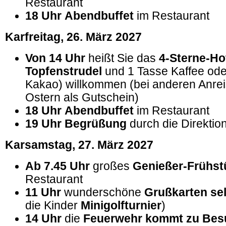
Restaurant
18
Uhr
Abendbuffet
im Restaurant
Karfreitag, 26
. März 2027
Von
14 Uhr
heißt Sie das
4-Sterne-Ho
Topfenstrudel
und 1 Tasse Kaffee oder
Kakao) willkommen (bei anderen Anre
Ostern als Gutschein)
18
Uhr
Abendbuffet
im Restaurant
19
Uhr
Begrüßung
durch die Direktio
Karsamstag, 27.
März 2027
Ab 7.45 Uhr
großes
Genießer-Frühst
Restaurant
11
Uhr
wunderschöne
Grußkarten sel
die Kinder
Minigolfturnier
)
14 Uhr
die
Feuerwehr kommt zu Bes