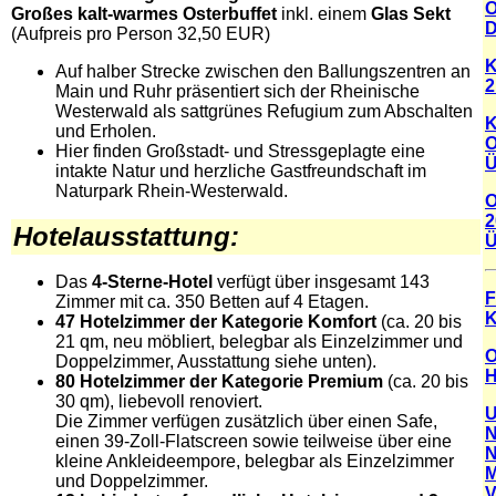
O
Großes kalt-warmes Osterbuffet
inkl. einem
Glas Sekt
D
(Aufpreis pro Person 32,50 EUR)
K
Auf halber Strecke zwischen den Ballungszentren an
2
Main und Ruhr präsentiert sich der Rheinische
Westerwald als sattgrünes Refugium zum Abschalten
K
und Erholen.
O
Hier finden Großstadt- und Stressgeplagte eine
Ü
intakte Natur und herzliche Gastfreundschaft im
Naturpark Rhein-Westerwald.
O
2
Hotelausstattung
:
Ü
Das
4-Sterne-Hotel
verfügt über insgesamt 143
F
Zimmer mit ca. 350 Betten auf 4 Etagen.
K
47
Hotelzimmer der Kategorie Komfort
(ca. 20 bis
21 qm, neu möbliert, belegbar als Einzelzimmer und
O
Doppelzimmer, Ausstattung siehe unten).
H
80
Hotelzimmer der Kategorie Premium
(ca. 20 bis
30 qm), liebevoll renoviert.
U
Die Zimmer verfügen zusätzlich über einen Safe,
N
einen 39-Zoll-Flatscreen sowie teilweise über eine
N
kleine Ankleideempore, belegbar als Einzelzimmer
M
und Doppelzimmer.
V