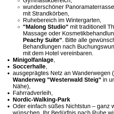
Gymnastikbereich,
wunderschöner Panoramaterrasse
mit Strandkörben,
Ruhebereich im Wintergarten,
"Malong Studio"
mit traditionell T
Massage oder Kosmetikbehandlun
Peachy Suite"
. Bitte alle gewünsc
Behandlungen nach Buchungswuns
mit dem Hotel vereinbaren.
Minigolfanlage
,
Soccerhalle
,
ausgeprägtes Netz an Wanderwegen (E
Wanderweg "Westerwald Steig"
in u
Nähe),
Fahrradverleih,
Nordic-Walking-Park
Oder einfach süßes Nichtstun – ganz w
wünschen. Ihr Bedürfnis nach Ruhe wird 