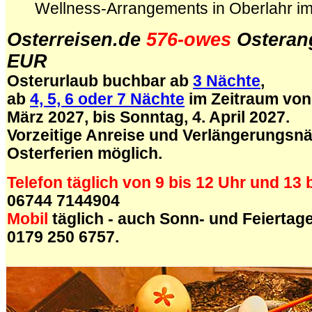
Wellness-Arrangements
in Oberlahr i
Osterreisen.de
576-owes
Osteran
EUR
Osterurlaub buchbar ab
3 Nächte
,
ab
4, 5, 6 oder 7 Nächte
im Zeitraum von
März 2027, bis
Sonntag
, 4. April 2027.
Vorzeitige Anreise und Verlängerungsnä
Osterferien möglich.
Telefon täglich von 9 bis 12 Uhr und 13 
06744 7144904
Mobil
täglich - auch Sonn- und Feiertage 
0179 250 6757.
.