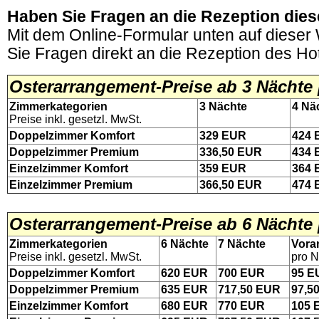
Haben Sie Fragen an die Rezeption die
Mit dem Online-Formular unten auf dieser
Sie Fragen direkt an die Rezeption des Hot
Osterarrangement-
Preise ab 3 Nächte
Zimmerkategorien
3 Nächte
4 Nä
Preise inkl. gesetzl. MwSt.
Doppelzimmer Komfort
329
EUR
424
Doppelzimmer Premium
336,50
EUR
434
Einzelzimmer Komfort
359
EUR
364
Einzelzimmer Premium
366,50
EUR
474
.
Osterarrangement-
Preise ab 6 Nächte
Zimmerkategorien
6
Nächte
7
Nächte
Vora
Preise inkl. gesetzl. MwSt.
pro N
Doppelzimmer Komfort
620
EUR
700
EUR
95
E
Doppelzimmer Premium
635
EUR
717,50
EUR
97,5
Einzelzimmer Komfort
680
EUR
770
EUR
105