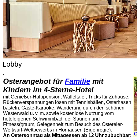
Lobby
.
Osterangebot für
Familie
mit
Kindern
im 4-Sterne-Hotel
mit Genießer-Halbpension,
Waffeltafel
,
Tricks für Zuhause:
Rückenverspannungen lösen mit Tennisbällen, Osterhasen
basteln, Gäste-Karaoke, Wanderung
durch den schönen
Westerwald
u. v. m. sowie
kostenlose Nutzung vom
hoteleigenen Schwimmbad, der Saunen und
Fitness(t)raum, Gelegenheit zum Besuch des Ostereier-
Weitwurf-Wettbewerbs in Horhausen (Eigenregie).
O
An Ostersonntag als Mittagessen ab
12 Uhr zubuchbar: