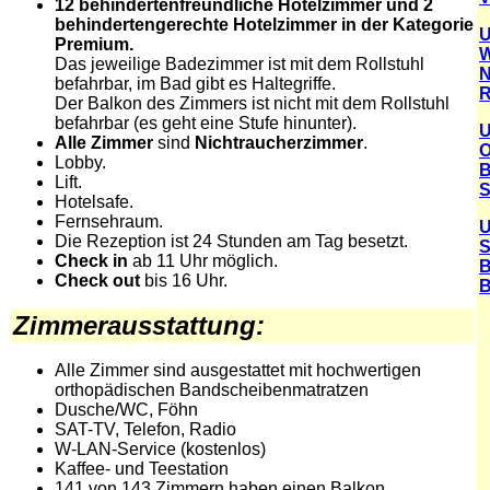
12
behindertenfreundliche Hotelzimmer und 2
behindertengerechte Hotelzimmer in der Kategorie
U
Premium.
W
Das jeweilige Badezimmer ist mit dem Rollstuhl
N
befahrbar, im Bad gibt es Haltegriffe.
R
Der Balkon des Zimmers ist nicht mit dem Rollstuhl
befahrbar (es geht eine Stufe hinunter).
U
Alle Zimmer
sind
Nichtraucherzimmer
.
O
Lobby.
B
Lift.
S
Hotelsafe.
Fernsehraum.
U
Die Rezeption ist 24 Stunden am Tag besetzt.
S
Check in
ab 11 Uhr möglich.
B
Check out
bis 16 Uhr.
B
Zimmerausstattung:
Alle Zimmer sind ausgestattet mit hochwertigen
orthopädischen Bandscheibenmatratzen
Dusche/WC, Föhn
SAT-TV, Telefon, Radio
W-LAN-Service (kostenlos)
Kaffee- und Teestation
141 von 143 Zimmern haben einen Balkon