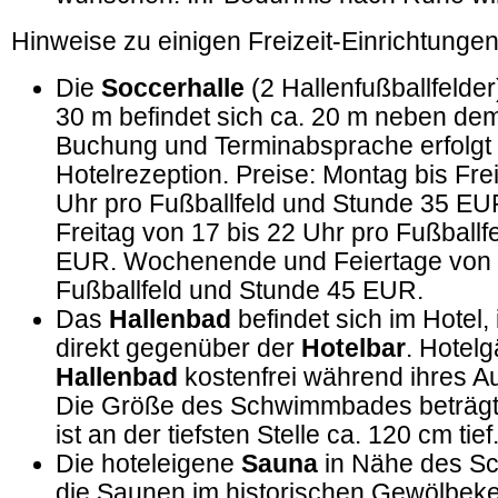
Hinweise zu einigen Freizeit-Einrichtungen
Die
Soccerhalle
(2 Hallenfußballfelde
30 m befindet sich ca. 20 m neben de
Buchung und Terminabsprache erfolgt 
Hotelrezeption. Preise: Montag bis Fre
Uhr pro Fußballfeld und Stunde 35 EU
Freitag von 17 bis 22 Uhr pro Fußballf
EUR. Wochenende und Feiertage von 1
Fußballfeld und Stunde 45 EUR.
Das
Hallenbad
befindet sich im Hotel
direkt gegenüber der
Hotelbar
. Hotel
Hallenbad
kostenfrei während ihres Au
Die Größe des Schwimmbades beträgt 
ist an der tiefsten Stelle ca. 120 cm tief
Die hoteleigene
Sauna
in Nähe des S
die Saunen im historischen Gewölbeke