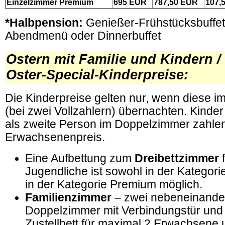
Einzelzimmer Premium
695
EUR
787,50
EUR
107,
*Halbpension:
Genießer-Frühstücksbuffe
Abendmenü oder Dinnerbuffet
Ostern mit Familie und Kindern /
Oster-Special-Kinderpreise:
Die Kinderpreise gelten nur, wenn diese i
(bei zwei Vollzahlern) übernachten. Kinde
als zweite Person im Doppelzimmer zahlen
Erwachsenenpreis.
Eine Aufbettung zum
Dreibettzimmer
f
Jugendliche ist sowohl in der Kategori
in der Kategorie Premium möglich.
Familienzimmer
– zwei nebeneinande
Doppelzimmer mit Verbindungstür und fa
Zustellbett für maximal 2 Erwachsene 