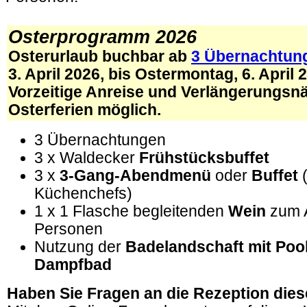
.
Osterprogramm 2026
Osterurlaub buchbar ab
3 Übernachtun
3. April 2026, bis Ostermontag, 6. April 
Vorzeitige Anreise und Verlängerungsnä
Osterferien möglich.
3 Übernachtungen
3 x Waldecker
Frühstücksbuffet
3 x
3-Gang-Abendmenü
oder
Buffet
(
Küchenchefs)
1 x 1 Flasche
begleitenden
Wein
zum 
Personen
Nutzung der
Badelandschaft mit Poo
Dampfbad
Haben Sie Fragen an die Rezeption dies