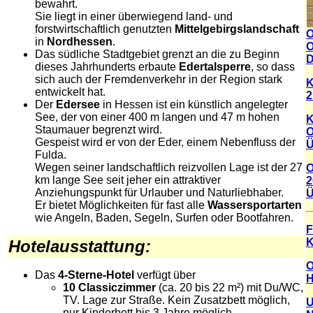
bewahrt.
Sie liegt in einer überwiegend land- und
forstwirtschaftlich genutzten
Mittelgebirgslandschaft
O
in
Nordhessen
.
O
Das südliche Stadtgebiet grenzt an die zu Beginn
D
dieses Jahrhunderts erbaute
Edertalsperre
, so dass
sich auch der Fremdenverkehr in der Region stark
K
entwickelt hat.
2
Der
Edersee
in Hessen ist ein künstlich angelegter
See, der von einer 400 m langen und 47 m hohen
K
Staumauer begrenzt wird.
O
Gespeist wird er von der Eder, einem Nebenfluss der
Ü
Fulda.
Wegen seiner landschaftlich reizvollen Lage ist der 27
O
km lange See seit jeher ein attraktiver
2
Anziehungspunkt für Urlauber und Naturliebhaber.
Ü
Er bietet Möglichkeiten für fast alle
Wassersportarten
wie Angeln, Baden, Segeln, Surfen oder Bootfahren.
F
K
Hotelausstattung:
O
Das
4-Sterne-Hotel
verfügt über
H
10 Classiczimmer
(ca. 20 bis 22 m²) mit Du/WC,
TV. Lage zur Straße. Kein Zusatzbett möglich,
U
nur Kinderbett bis 3 Jahre möglich.