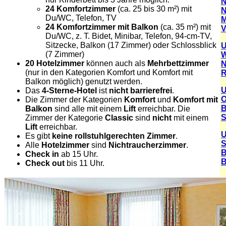
N
24 Komfortzimmer
(ca. 25 bis 30 m²) mit
N
Du/WC, Telefon, TV
M
24 Komfortzimmer mit Balkon
(ca. 35 m²) mit
V
Du/WC, z. T. Bidet, Minibar, Telefon, 94-cm-TV,
Sitzecke, Balkon (17 Zimmer) oder Schlossblick
U
(7 Zimmer)
W
20 Hotelzimmer
können auch als
Mehrbettzimmer
N
(nur in den Kategorien Komfort und Komfort mit
R
Balkon möglich) genutzt werden.
U
Das
4-Sterne-Hotel
ist
nicht barrierefrei
.
O
Die Zimmer der Kategorien
Komfort
und
Komfort mit
B
Balkon
sind alle mit einem
Lift
erreichbar. Die
S
Zimmer der Kategorie
Classic
sind
nicht
mit einem
Lift
erreichbar.
U
Es gibt
keine rollstuhlgerechten Zimmer
.
S
Alle
Hotelzimmer
sind
Nichtraucherzimmer
.
B
Check in
ab 15 Uhr.
B
Check out
bis 11 Uhr.