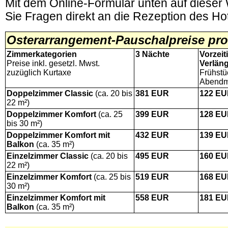
Mit dem Online-Formular unten auf dieser
Sie Fragen direkt an die Rezeption des Hot
O
sterarrangement
-Pauschalpreise pr
Zimmerkategorien
3 Nächte
Vorzeit
Preise inkl. gesetzl. Mwst.
Verlän
zuzüglich Kurtaxe
Frühstü
Abendme
Doppelzimmer
Classic
(ca. 20 bis
381
EUR
122
EU
22 m²)
Doppelzimmer Komfort
(ca. 25
399
EUR
128
EU
bis 30 m²)
Doppelzimmer Komfort
mit
432
EUR
139
EU
Balkon
(ca. 35 m²)
Einzelzimmer
Classic
(ca. 20 bis
495
EUR
160
EU
22 m²)
Einzelzimmer
Komfort
(ca. 25 bis
519
EUR
168
EU
30 m²)
Einzelzimmer
Komfort
mit
558
EUR
181
EU
Balkon
(ca. 35 m²)
.