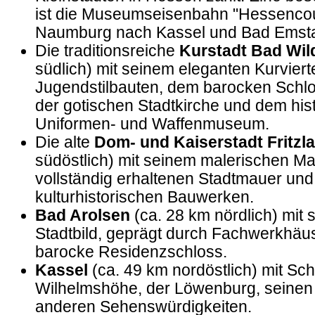
ist die Museumseisenbahn "Hessencour
Naumburg nach Kassel und Bad Emstal
Die traditionsreiche
Kurstadt Bad Wi
südlich) mit seinem eleganten Kurviert
Jugendstilbauten, dem barocken Schlos
der gotischen Stadtkirche und dem his
Uniformen- und Waffenmuseum.
Die alte
Dom- und Kaiserstadt Fritzl
südöstlich) mit seinem malerischen Mar
vollständig erhaltenen Stadtmauer un
kulturhistorischen Bauwerken.
Bad Arolsen
(ca. 28 km nördlich) mit 
Stadtbild, geprägt durch Fachwerkhäu
barocke Residenzschloss.
Kassel
(ca. 49 km nordöstlich) mit Sc
Wilhelmshöhe, der Löwenburg, seine
anderen Sehenswürdigkeiten.