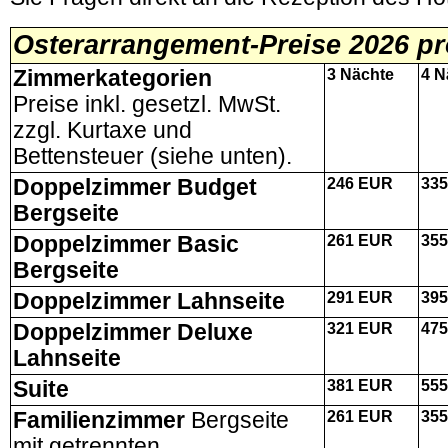
Osterarrangement-Preise 2026 pr
Zimmerkategorien
3 Nächte
4
N
Preise inkl. gesetzl. MwSt.
zzgl. Kurtaxe und
Bettensteuer (siehe unten).
Doppelzimmer Budget
246
EUR
335
Bergseite
Doppelzimmer Basic
261
EUR
355
Bergseite
Doppelzimmer Lahnseite
291
EUR
395
Doppelzimmer Deluxe
321
EUR
475
Lahnseite
Suite
381
EUR
555
Familienzimmer
Bergseite
261
EUR
355
mit getrennten