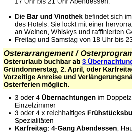
17 Uhr bis 21 Uhr Abendessen.
Die
Bar und Vinothek
befindet sich i
des Hotels. Sie lockt mit einer hervo
an Weinen, Whiskys und raffinierten G
Freitag und Samstag von 18 Uhr bis 2
Osterarrangement / Osterprogr
Osterurlaub buchbar ab
3 Übernachtun
Gründonnerstag, 2. April, oder Karfreitag
Vorzeitige Anreise und Verlängerungsnä
Osterferien möglich.
3 oder 4
Übernachtungen
im Doppelz
Einzelzimmer
3 oder 4 x reichhaltiges
Frühstücksbu
Spezialitäten
Karfreitag: 4-Gang Abendessen
, Ha