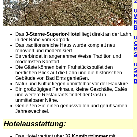
V
U
W
N
R
Das
3-Sterne-Superior-Hotel
liegt direkt an der Lahn,
U
in der Nähe vom Kurpark.
O
Das traditionsreiche Haus wurde komplett neu
B
renoviert und modernisiert.
S
Es verbindet in angenehmer Weise Tradition und
modernsten Komfort.
U
Die Gäste können beim Frühstücksbuffet den
S
herrlichen Blick auf die Lahn und die historischen
B
Gebäude von Bad Ems genießen.
B
Natur und Kultur liegen unmittelbar vor der Haustüre.
Ein großzügiges Parkhaus, kleine Geschäfte, Cafés
und weitere Restaurants findet der Gast in
unmittelbarer Nähe.
Genießen Sie einen genussvollen und geruhsamen
Jahreswechsel.
Hotelausstattung:
Das Hotel verfügt über
32 Komfortzimmer
mit