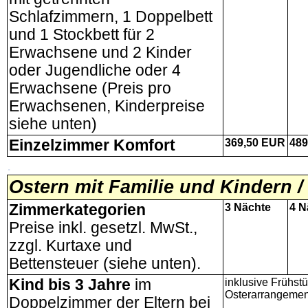
Schlafzimmern, 1 Doppelbett
und 1 Stockbett für 2
Erwachsene und 2 Kinder
oder Jugendliche oder 4
Erwachsene (Preis pro
Erwachsenen, Kinderpreise
siehe unten)
Einzelzimmer Komfort
369,50
EUR
489
.
Ostern
mit Familie und Kindern /
Zimmerkategorien
3 Nächte
4 N
Preise inkl. gesetzl. MwSt.,
zzgl. Kurtaxe und
Bettensteuer (siehe unten).
Kind bis 3 Jahre
im
inklusive Frühst
Osterarrangement
Doppelzimmer der Eltern bei