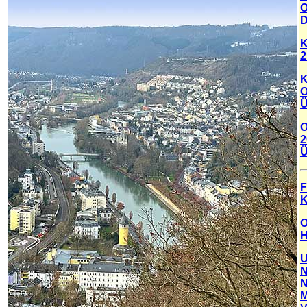
O
D
K
2
K
O
Ü
O
2
Ü
F
K
O
H
U
N
N
M