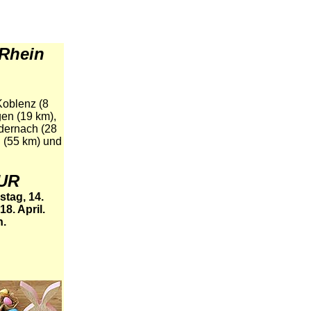
 Rhein
Koblenz (8
en (19 km),
dernach (28
l (55 km) und
EUR
tag, 14.
8. April.
h.