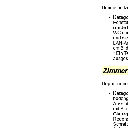
Himmelbettz
Katego
Fenster
runde 
WC und
und wei
LAN-Ans
cm Bil
* Ein T
ausgest
Zimmer
Doppelzimme
Katego
bodengl
Ausstat
mit Bli
Glanzg
Regend
Schrei