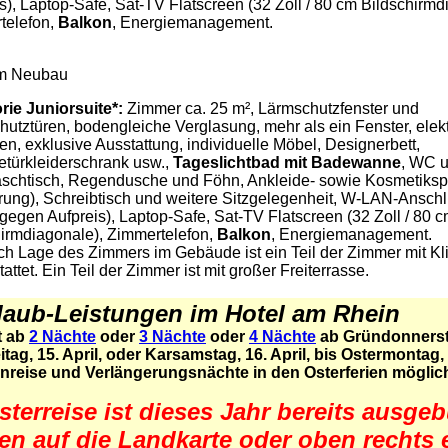
s), Laptop-Safe, Sat-TV Flatscreen (32 Zoll / 80 cm Bildschirmd
telefon,
Balkon
, Energiemanagement.
im Neubau
rie Juniorsuite*:
Zimmer ca. 25 m², Lärmschutzfenster und
utztüren, bodengleiche Verglasung, mehr als ein Fenster, elek
en, exklusive Ausstattung, individuelle Möbel, Designerbett,
etürkleiderschrank usw.,
Tageslichtbad mit Badewanne
, WC 
schtisch, Regendusche und Föhn, Ankleide- sowie Kosmetiksp
ung), Schreibtisch und weitere Sitzgelegenheit, W-LAN-Anschl
gegen Aufpreis), Laptop-Safe, Sat-TV Flatscreen (32 Zoll / 80 
hirmdiagonale), Zimmertelefon,
Balkon
, Energiemanagement.
ch Lage des Zimmers im Gebäude ist ein Teil der Zimmer mit K
attet. Ein Teil der Zimmer ist mit großer Freiterrasse.
laub-Leistungen im Hotel am Rhein
t ab
2 Nächte
oder
3 Nächte
oder
4 Nächte
ab Gründonnerst
tag, 15. April
,
oder Karsamstag, 16. April, bis Ostermontag, 1
Anreise und Verlängerungsnächte in den Osterferien möglic
sterreise ist dieses Jahr bereits ausgeb
ben auf die Landkarte oder oben rechts 