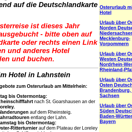
end auf die Deutschlandkarte
Osterurlaub m
Hotel
Urlaub über O
terreise ist dieses Jahr
Norden Deuts
 ausgebucht - bitte oben auf
Niedersachse
Mecklenburg-
dkarte oder rechts einen Link
Vorpommern
en und anderes Hotel
Urlaub über O
len und buchen.
Westen Deuts
Nordrhein-Wes
Rheinland-Pfa
m Hotel in Lahnstein
Urlaub über O
Osten Deutsch
ebote zum Osterurlaub am Mittelrhein:
Brandenburg, 
Sachsen
itag bis
Ostermontag:
heinschifffahrt
nach St. Goarshausen an der
Urlaub über O
oreley.
Süden Deutsc
Wanderungen
auf dem
Rheinsteig.
Baden-Württe
ahrradtouren
entlang der Lahn.
Bayern
amstag bis Ostermontag:
ster-Ritterturnier
auf dem Plateau der Loreley