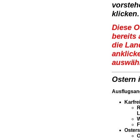
vorsteh
klicken.
Diese Os
bereits
die Lan
anklick
auswäh
Ostern
i
Ausflugsang
Karfre
R
L
F
Osters
O