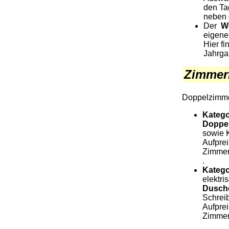
den Tag
neben 
Der
We
eigene
Hier f
Jahrgan
Zimmer
Doppelzimme
Katego
Doppel
sowie 
Aufprei
Zimmer
.
Katego
elektri
Dusch
Schrei
Aufprei
Zimmer