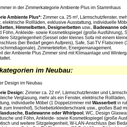
immer
in der Zimmerkategorie Ambiente Plus im Stammhaus
rie Ambiente Plus*:
Zimmer ca. 25 m², Lärmschutzfenster, meh
, elektrische Rollläden, exklusive Ausstattung, individuelle Möbe
Betten, Himmelbetten, Designerbetten
usw.,
Badewanne ode
 Föhn, Ankleide- sowie Kosmetikspiegel (große Ausführung), S
tere Sitzgelegenheit (Sessel oder kleines Sofa mit einem klein
chluss (bei Bedarf gegen Aufpreis), Safe, Sat-TV Flatscreen (3
dschirmdiagonale), Zimmertelefon, Energiemanagement.
eil der Ambiente Plus Zimmer sind mit Klimaanlage und Winterg
attet.
kategorien im Neubau:
r Design im Neubau
rie Design:
Zimmer ca. 22 m², Lärmschutzfenster und Lärmschu
eiche Verglasung, mehr als ein Fenster, elektrische Rollläden,
tung, individuelle Möbel (1 Doppelzimmer mit
Wasserbett
in r
ck zum Innenhof), Schiebetürkleiderschrank usw., großes Bad mi
lasdusche, Badewanne oder Whirlpool
, WC, Design Glaswas
usche und Föhn, Ankleide- sowie Kosmetikspiegel (große Ausf
btisch und weitere Sitzgelegenheit, W-LAN-Anschluss (bei Bed