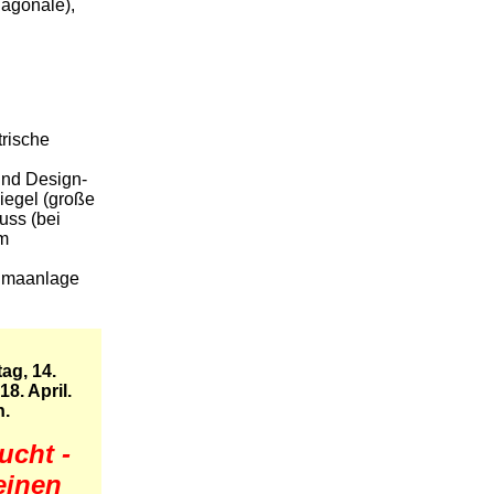
iagonale),
trische
und Design-
iegel (große
uss (bei
cm
limaanlage
ag, 14.
8. April.
h.
ucht -
einen