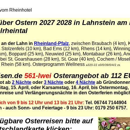
 vom Rheinhotel
über Ostern 2027 2028 in Lahnstein am
lrheintal
 an der Lahn in
Rheinland-Pfalz
, zwischen Braubach (4 km), 
 Stolzenfels (10 km), Bad Ems (12 km), Rhens (14 km), Winning
km), Boppard (25 km), Neuwied (25 km), Montabaur (26 km), An
 bei St. Goarshausen (28 km), St. Goar (40 km), Cochem / Mose
 Rhein (58 km). Osterprogramm Wellness
a320-22 o0/0/39/0/4/2 zs
isen.de
561-lwei
Osterangebot ab 112 
ot ab
2 Nächte
oder
3 Nächte
oder
4 Nächte
ab Gründonners
tag, 15. April
,
oder Karsamstag, 16. April, bis Ostermontag, 1
Anreise und Verlängerungsnächte in den Osterferien möglic
ich von 9 bis 12 Uhr und 13 bis 21 Uhr:
Tel. 06744 7144904
h - auch Sonn- und Feiertage - 9 bis 23 Uhr: 0179 250 6757.
fügbare Osterreisen bitte auf
tschlandkarte klicken: