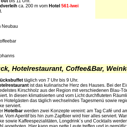
 out
bis 11 Uhr.
dverleih
ca. 200 m vom
Hotel
561-lwei
t.
m Neubau
offeebar
Johanns
ck, Hotelrestaurant, Coffee&Bar, Weinke
ücksbuffet
täglich von 7 Uhr bis 9 Uhr.
telrestaurant
ist das kulinarische Herz des Hauses. Bei der Ei
edelstes Kirschholz aus der Region mit verschiedenen Blau-T
ert. In diesen klimatisierten und vom Licht durchfluteten Räuml
en Hotelgästen das täglich wechselndes Tagesmenü sowie regi
e serviert.
ser
Hotelbar
werden zwei Konzepte vereint: am Tag Café und 
r. Vom Aperitif bis hin zum Zapfbier wird hier alles serviert. Wa
ke sowie Kaffeespezialitäten, Longdrink´s und Cocktails werden
l angeboten. Hier kann man nette Leute treffen und in gemütli