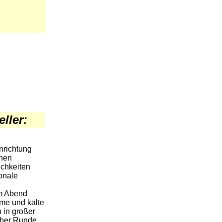
ller:
nrichtung
önen
ichkeiten
onale
am Abend
rme und kalte
 in großer
cher Runde