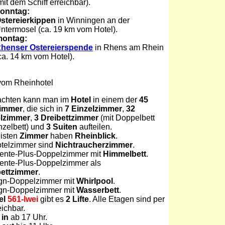
mit dem Schiff erreichbar).
sonntag:
stereierkippen
in Winningen an der
ntermosel (ca. 19 km vom Hotel).
montag:
henser Ostereierspende
in Rhens am Rhein
ca. 14 km vom Hotel).
vom Rheinhotel
chten kann man im
Hotel
in einem der
45
zimmer
, die sich in
7 Einzelzimmer
,
32
lzimmer
,
3 Dreibettzimmer
(mit Doppelbett
nzelbett) und
3 Suiten
aufteilen.
isten
Zimmer
haben
Rheinblick
.
otelzimmer sind
Nichtraucherzimmer
.
ente-Plus-Doppelzimmer mit
Himmelbett
.
ente-Plus-Doppelzimmer als
ettzimmer
.
gn-Doppelzimmer mit
Whirlpool
.
gn-Doppelzimmer mit
Wasserbett
.
el
561-lwei
gibt es
2 Lifte
. Alle Etagen sind per
eichbar.
 in
ab 17 Uhr.