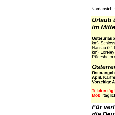
Nordansicht
.
Urlaub 
im Mitte
Osterurlaub
km), Schloss
Nassau (21 
km), Loreley
Rüdesheim /
Osterre
Osterangeb
April,
Karfrei
Vorzeitige 
Telefon tägl
Mobil
täglic
.
Für ver
die Deu