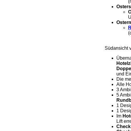
(
Oster
O
U
Oster
R
(
Südansicht 
Überna
Hotel
Doppe
und Ei
Die me
Alle H
3 Ambi
5 Ambi
Rundb
1 Desi
1 Desi
Im
Hot
Lift err
Check