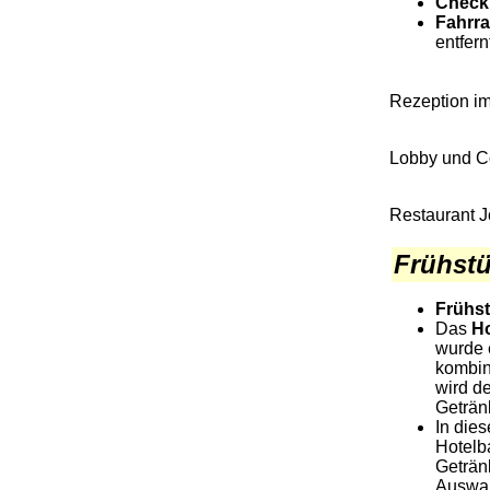
Check
Fahrra
entfern
Rezeption i
Lobby und C
Restaurant 
.
Frühstü
Frühst
Das
Ho
wurde 
kombini
wird d
Getränk
In die
Hotelba
Geträn
Auswah