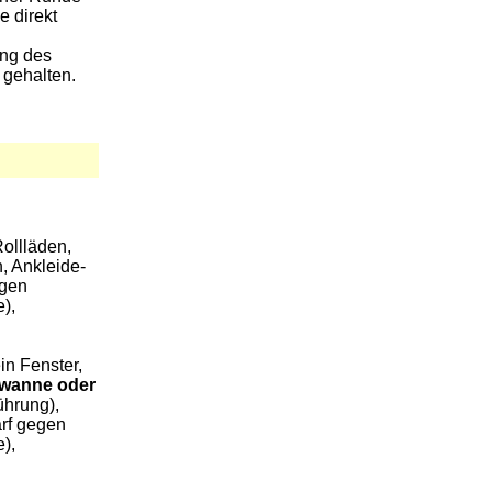
e direkt
ung des
 gehalten.
Rollläden,
, Ankleide-
egen
),
in Fenster,
wanne oder
ührung),
arf gegen
),