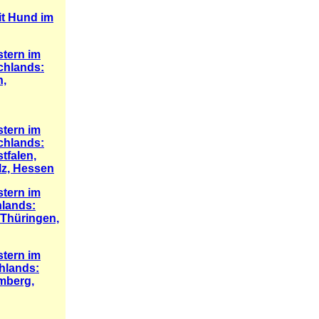
it Hund im
stern im
chlands:
n,
stern im
chlands:
tfalen,
lz, Hessen
stern im
lands:
Thüringen,
stern im
hlands:
mberg,