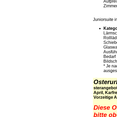
Aufprei
Zimmer
Juniorsuite 
Katego
Lärmsch
Rollläd
Schieb
Glaswa
Ausführ
Bedarf 
Bildsc
* Je na
ausgest
Osterur
sterangebo
April,
Karfrei
Vorzeitige 
Diese O
bitte o