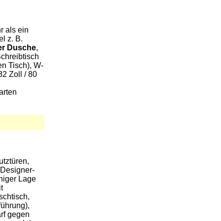
r als ein
l z. B.
r Dusche
,
chreibtisch
en Tisch), W-
2 Zoll / 80
arten
tztüren,
 Designer-
uhiger Lage
t
chtisch,
ührung),
arf gegen