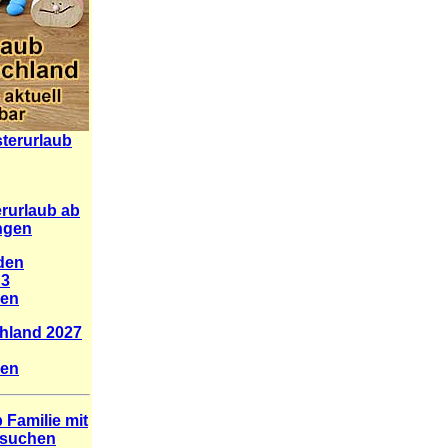
sterurlaub
erurlaub ab
ngen
 den
 3
gen
hland 2027
gen
 Familie mit
rsuchen