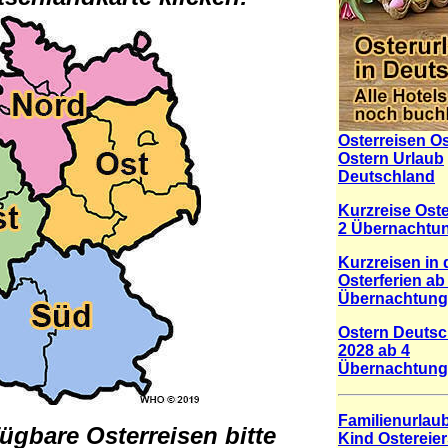
Osterreisen O
Ostern Urlaub
Deutschland
Kurzreise Ost
2 Übernachtu
Kurzreisen in
Osterferien ab
Übernachtun
Ostern Deutsc
2028 ab 4
Übernachtun
Familienurlaub
fügbare Osterreisen bitte
Kind Ostereie